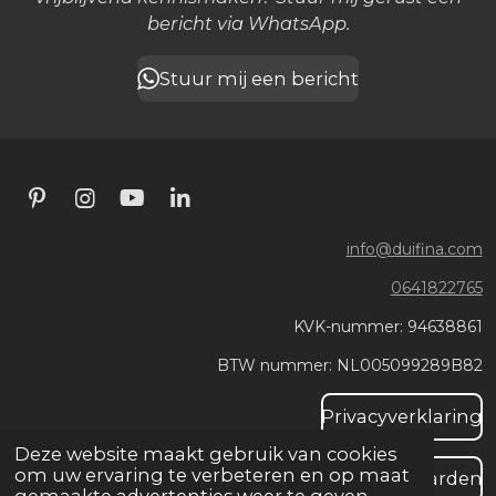
bericht via WhatsApp.
Stuur mij een bericht
P
I
Y
L
i
n
o
i
n
s
u
n
info@duifina.com
t
t
T
k
0641822765
e
a
u
e
r
g
b
d
KVK-nummer: 94638861
e
r
e
I
s
a
n
BTW nummer: NL005099289B82
t
m
Privacyverklaring
Deze website maakt gebruik van cookies
om uw ervaring te verbeteren en op maat
Algemene voorwaarden
gemaakte advertenties weer te geven.