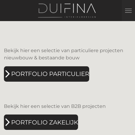
Ga
direct
naar
de
hoofdinhoud
Bekijk hier een selectie van particuliere projecten
nieuwbouw & bestaande bouw
PORTFOLIO PARTICULIER
Bekijk hier een selectie van B2B projecten
PORTFOLIO ZAKELIJK